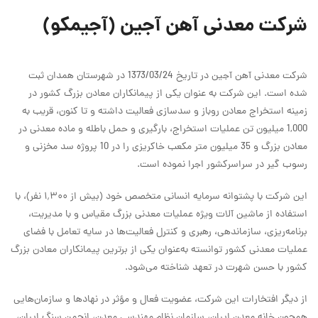
شرکت معدنی آهن آجین (آجیمکو)
شرکت معدنی آهن آجین در تاریخ 1373/03/24 در شهرستان همدان ثبت
شده است. این شرکت به عنوان یکی از پیمانکاران معادن بزرگ کشور در
زمینه استخراج معادن روباز و سدسازی فعالیت داشته و تا کنون، قریب به
1,000 میلیون تن عملیات استخراج، بارگیری و حمل باطله و ماده معدنی در
معادن بزرگ و 35 میلیون متر مکعب خاکریزی را در 10 پروژه سد مخزنی و
رسوب گیر در سراسرکشور اجرا نموده است.
این شرکت با پشتوانه سرمایه انسانی متخصص خود (بیش از ۱٬۳۰۰ نفر)، با
استفاده از ماشین آلات ویژه عملیات معدنی بزرگ مقیاس و با مدیریت،
برنامه‌ریزی، سازماندهی، رهبری و کنترل فعالیت‌ها در سایه تعامل با فضای
عملیات معدنی کشور توانسته به‌عنوان یکی از برترین پیمانکاران معادن بزرگ
کشور با حسن شهرت در تعهد شناخته می‌شود.
از دیگر افتخارات این شرکت، عضویت فعال و مؤثر در نهادها و سازمان‌هایی
همچون خانه معدن ایران، سازمان نظام مهندسی معدن، انجمن سنگ ایران،